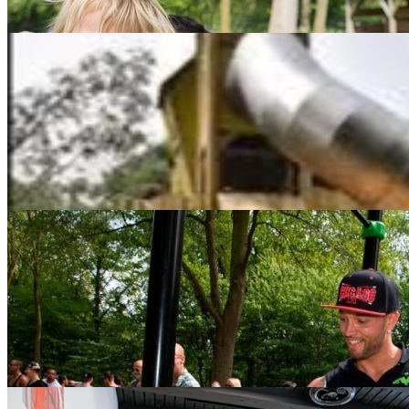
Speelpolder WIJland
Harreweg
|
website
Slootje springen, bruggen bouwen en allerlei beestjes bestuderen. Op 
sloot en alles wat je verder nog kunt verzinnen.
meer info >
BELEEFPAD - KETHELPOORT
|
010 471 36 07
|
website
Langs het Beleefpad in Schiedam Kethel beleef je echt van alles. Bori
over allerlei speelopdrachten.
meer info >
Kinderboerderij 't Hoefblad
Prinses Beatrixpark 1