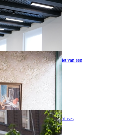
greep uit de boerderijdieren van
en groot terras en een kiosk. Geniet van een
ezin.
 in het Calisthenics park in het Prinses