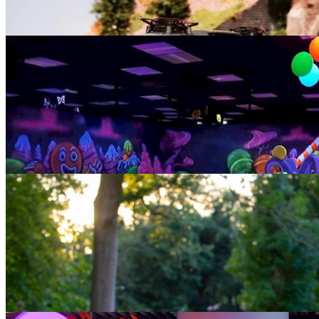
Bibliotheek Schiedam
Lange Haven 145
|
010-7146300
|
website
Een grote collectie boeken, een binnentuin met leestafel en studieplek
grote collectie blu-rays en strips en zelf gebrande koffie. Dat is de b
meer info >
Park de Plantage Schiedam
|
website
Park de Plantage is het oudste stadspark van Nederland. Bijzonder in
oude Oosterse plataan, een afstammeling van de Anne Frankboom en d
meer info >
Schiespoor Schiedam
Spinhuispad 36
|
website