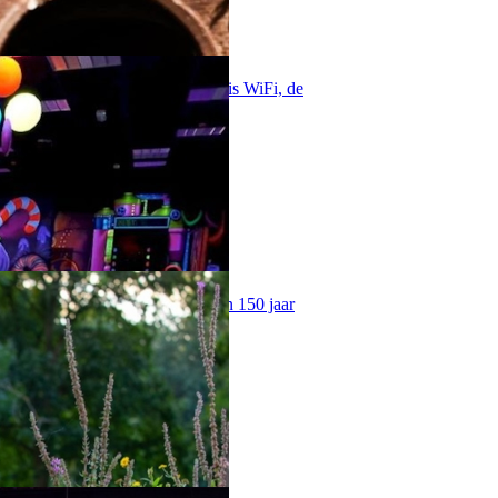
ken met schitterend uitzicht. Gratis WiFi, de
ibliotheek van Schiedam.
 het park zijn de Wereldboom, een 150 jaar
e kunstcollectie in het park.