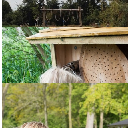
FORT DRAKENSTEIJN
Prinses Beatrixpark 1
Lol maken, avonturen beleven en spannende speeltoestellen! Een bezo
Schiedam is altijd een groot feest!
meer info >
Molen de Walvisch
Westvest 229
|
010-4267675
|
website
Molen De Walvisch is een van de hoogste molens ter wereld. Je komt 
molenaar en hoe de Schiedamse brandersmolens werken.
meer info >