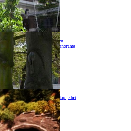
n geschiedenis samenkomen in een
ke Cobra-kunstcollectie, en het Panorama
useum in Schiedam binnengaat, stap je het