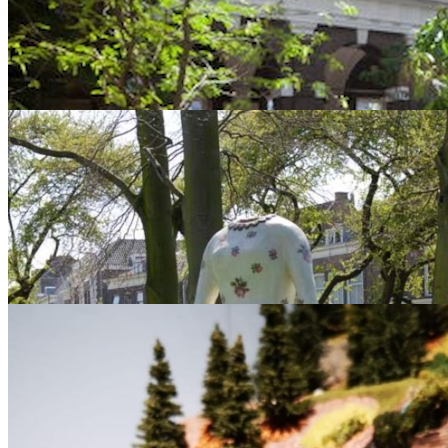
Stedelijk Museum Schiedam
Hoogstraat 112
|
010-2463666
|
website
Welkom bij Stedelijk Museum Schiedam, waar kunst, maatschappij e
levendige omgeving. Ontdek de opwindende tentoonstellingen, de rij
Schiedam.
meer info >
Nationaal Coöperatie Museum
Lange Haven 84
|
010-4270920
|
website
Als je dit authentieke buurtwinkeltje van het Nationaal Coöperatie M
verleden in.
meer info >