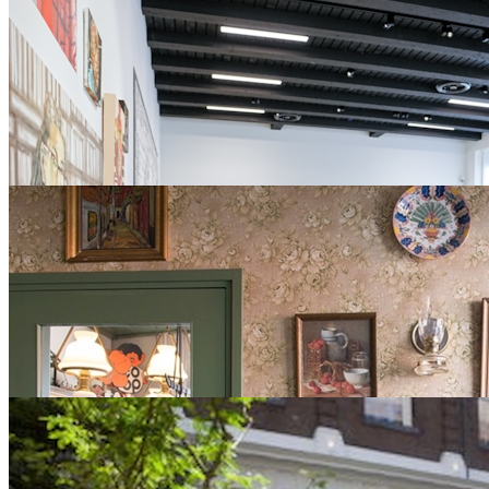
Kleine varkentjes, koeien, schapen en cavia's. Het is maar een kleine 
Kinderboerderij 't Hoefblad in Schiedam.
meer info >
Speeleiland
doctor schaepmansingel 51
Het Speeleiland is een gezellige speeltuin in Schiedam met toezicht, e
betaalbaar dagje uit met leuke activiteiten voor kinderen en het hele g
meer info >
Calisthenics in Beatrixpark Schiedam
Prinses Beatrixpark 1
Lekker buiten sporten en zowel je kracht als lenigheid trainen. Dat kan
Beatrixpark Schiedam.
meer info >