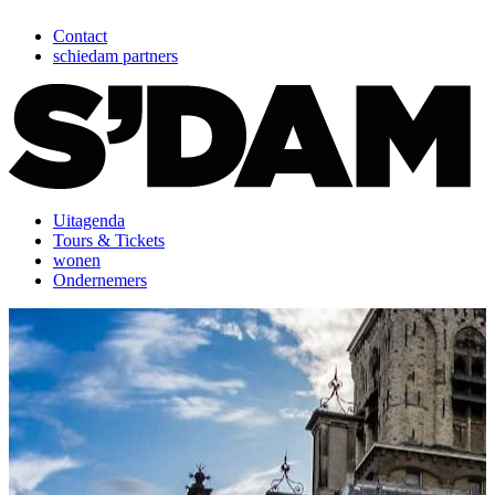
Contact
schiedam partners
Uitagenda
Tours & Tickets
wonen
Ondernemers