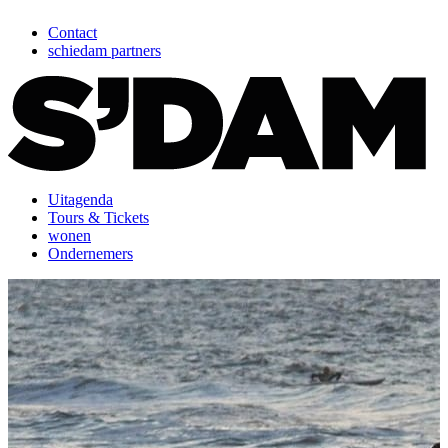
Contact
schiedam partners
Uitagenda
Tours & Tickets
wonen
Ondernemers