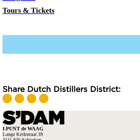
Tours & Tickets
Share Dutch Distillers District:
I-PUNT de WAAG
Lange Kerkstraat 39
3111 NN Schiedam