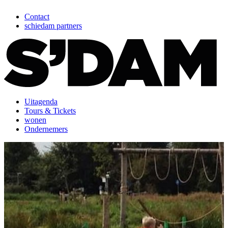
Contact
schiedam partners
Uitagenda
Tours & Tickets
wonen
Ondernemers