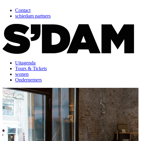
Contact
schiedam partners
Uitagenda
Tours & Tickets
wonen
Ondernemers