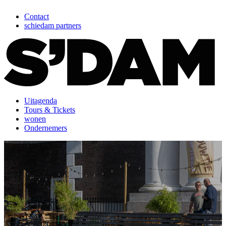
Contact
schiedam partners
Uitagenda
Tours & Tickets
wonen
Ondernemers