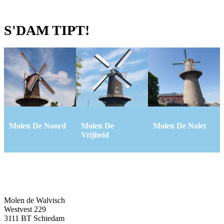
S'DAM TIPT!
Molen De Noord
Molen De
Molen De Nolet
Vrijheid
Molen de Walvisch
Westvest 229
3111 BT Schiedam