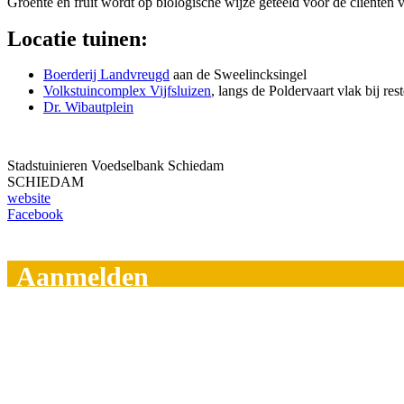
Groente en fruit wordt op biologische wijze geteeld voor de cliënte
Locatie tuinen:
Boerderij Landvreugd
aan de Sweelincksingel
Volkstuincomplex Vijfsluizen
, langs de Poldervaart vlak bij r
Dr. Wibautplein
Stadstuinieren Voedselbank Schiedam
SCHIEDAM
website
Facebook
Aanmelden