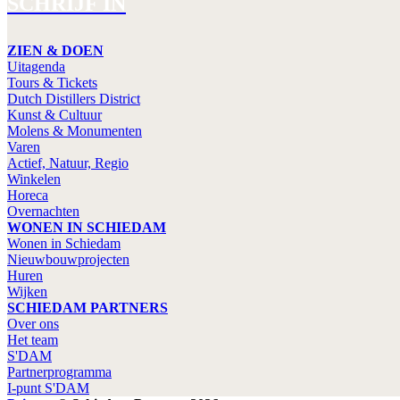
SCHRIJF IN
ZIEN & DOEN
Uitagenda
Tours & Tickets
Dutch Distillers District
Kunst & Cultuur
Molens & Monumenten
Varen
Actief, Natuur, Regio
Winkelen
Horeca
Overnachten
WONEN IN SCHIEDAM
Wonen in Schiedam
Nieuwbouwprojecten
Huren
Wijken
SCHIEDAM PARTNERS
Over ons
Het team
S'DAM
Partnerprogramma
I-punt S'DAM