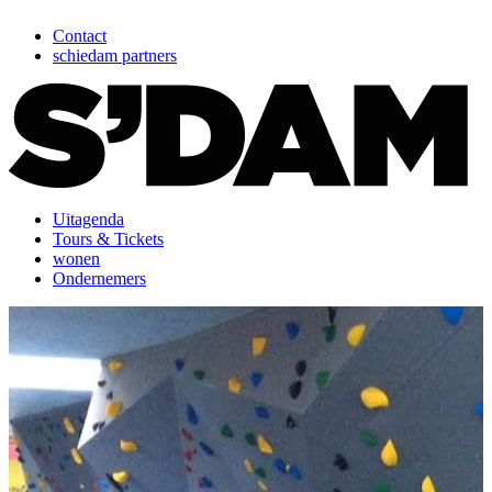
Contact
schiedam partners
Uitagenda
Tours & Tickets
wonen
Ondernemers