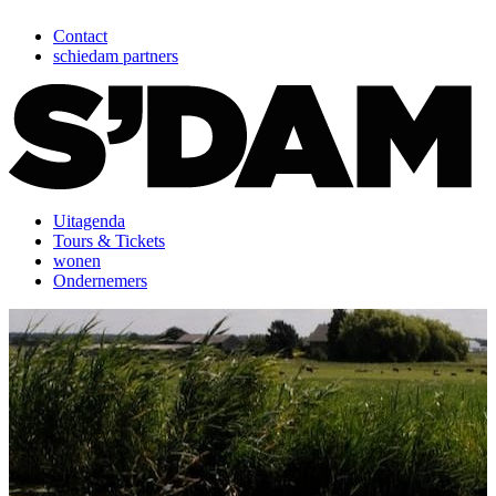
Contact
schiedam partners
Uitagenda
Tours & Tickets
wonen
Ondernemers