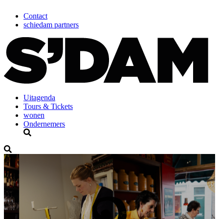
Contact
schiedam partners
Uitagenda
Tours & Tickets
wonen
Ondernemers