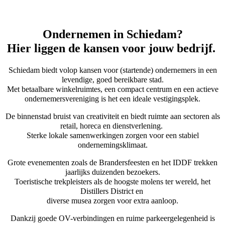
Bekijk
hier
waarom Conor & Amy klein kiezen voor Schiedam
W
Ondernemen in Schiedam?
Hier liggen de kansen voor jouw bedrijf.
Schiedam biedt volop kansen voor (startende) ondernemers in een
levendige, goed bereikbare stad.
Met betaalbare winkelruimtes, een compact centrum en een actieve
ondernemersvereniging is het een ideale vestigingsplek.
De binnenstad bruist van creativiteit en biedt ruimte aan sectoren als
retail, horeca en dienstverlening.
Sterke lokale samenwerkingen zorgen voor een stabiel
ondernemingsklimaat.
Grote evenementen zoals de Brandersfeesten en het IDDF trekken
jaarlijks duizenden bezoekers.
Toeristische trekpleisters als de hoogste molens ter wereld, het
Distillers District en
diverse musea zorgen voor extra aanloop.
Dankzij goede OV-verbindingen en ruime parkeergelegenheid is