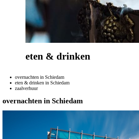
eten & drinken
overnachten in Schiedam
eten & drinken in Schiedam
zaalverhuur
overnachten in Schiedam