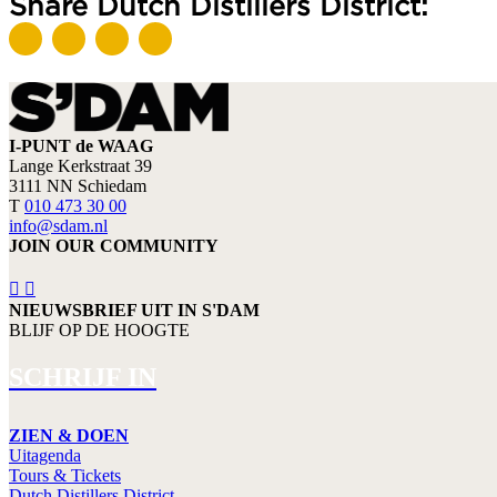
Share Dutch Distillers District:
I-PUNT de WAAG
Lange Kerkstraat 39
3111 NN Schiedam
T
010 473 30 00
info@sdam.nl
JOIN OUR COMMUNITY
NIEUWSBRIEF UIT IN S'DAM
BLIJF OP DE HOOGTE
SCHRIJF IN
ZIEN & DOEN
Uitagenda
Tours & Tickets
Dutch Distillers District