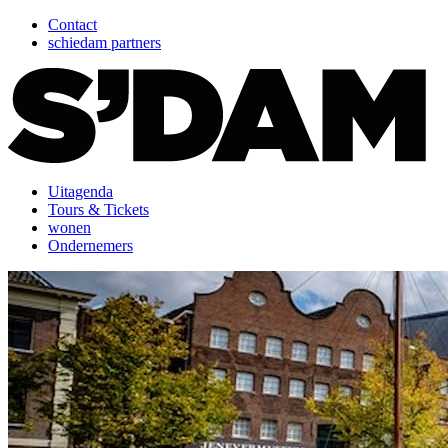
Contact
schiedam partners
Uitagenda
Tours & Tickets
wonen
Ondernemers