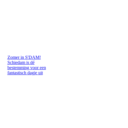
Zomer in S'DAM!
Schiedam is dé
bestemming voor een
fantastisch dagje uit