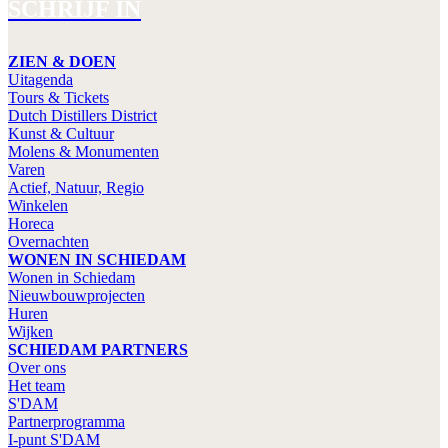
SCHRIJF IN
ZIEN & DOEN
Uitagenda
Tours & Tickets
Dutch Distillers District
Kunst & Cultuur
Molens & Monumenten
Varen
Actief, Natuur, Regio
Winkelen
Horeca
Overnachten
WONEN IN SCHIEDAM
Wonen in Schiedam
Nieuwbouwprojecten
Huren
Wijken
SCHIEDAM PARTNERS
Over ons
Het team
S'DAM
Partnerprogramma
I-punt S'DAM