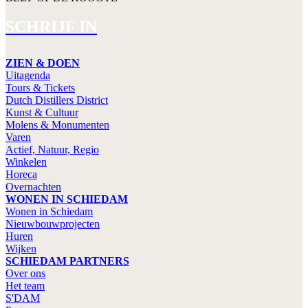
SCHRIJF IN
ZIEN & DOEN
Uitagenda
Tours & Tickets
Dutch Distillers District
Kunst & Cultuur
Molens & Monumenten
Varen
Actief, Natuur, Regio
Winkelen
Horeca
Overnachten
WONEN IN SCHIEDAM
Wonen in Schiedam
Nieuwbouwprojecten
Huren
Wijken
SCHIEDAM PARTNERS
Over ons
Het team
S'DAM