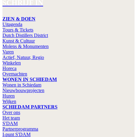
SCHRIJF IN
ZIEN & DOEN
Uitagenda
Tours & Tickets
Dutch Distillers District
Kunst & Cultuur
Molens & Monumenten
Varen
Actief, Natuur, Regio
Winkelen
Horeca
Overnachten
WONEN IN SCHIEDAM
Wonen in Schiedam
Nieuwbouwprojecten
Huren
Wijken
SCHIEDAM PARTNERS
Over ons
Het team
S'DAM
Partnerprogramma
I-punt S'DAM