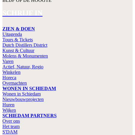
BLIJF OP DE HOOGTE
SCHRIJF IN
ZIEN & DOEN
Uitagenda
Tours & Tickets
Dutch Distillers District
Kunst & Cultuur
Molens & Monumenten
Varen
Actief, Natuur, Regio
Winkelen
Horeca
Overnachten
WONEN IN SCHIEDAM
Wonen in Schiedam
Nieuwbouwprojecten
Huren
Wijken
SCHIEDAM PARTNERS
Over ons
Het team
S'DAM