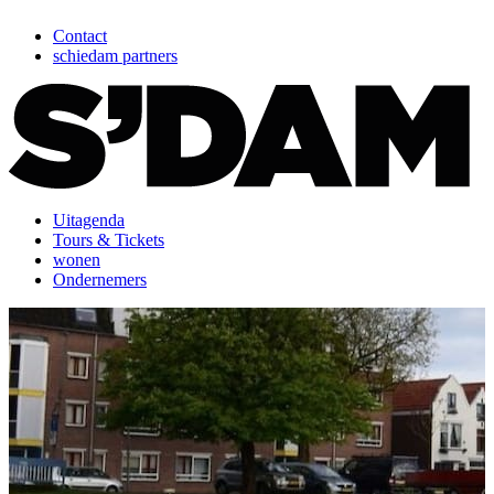
Contact
schiedam partners
Uitagenda
Tours & Tickets
wonen
Ondernemers