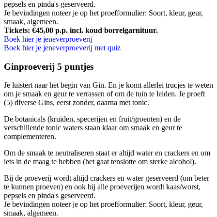
pepsels en pinda's geserveerd.
Je bevindingen noteer je op het proefformulier: Soort, kleur, geur,
smaak, algemeen.
Tickets: €45,00 p.p. incl. koud borrelgarnituur.
Boek hier je jeneverproeverij
Boek hier je jeneverproeverij met quiz
Ginproeverij 5 puntjes
Je luistert naar het begin van Gin. En je komt allerlei trucjes te weten
om je smaak en geur te verrassen of om de tuin te leiden. Je proeft
(5) diverse Gins, eerst zonder, daarna met tonic.
De botanicals (kruiden, specerijen en fruit/groenten) en de
verschillende tonic waters staan klaar om smaak en geur te
complementeren.
Om de smaak te neutraliseren staat er altijd water en crackers en om
iets in de maag te hebben (het gaat tenslotte om sterke alcohol).
Bij de proeverij wordt altijd crackers en water geserveerd (om beter
te kunnen proeven) en ook bij alle proeverijen wordt kaas/worst,
pepsels en pinda's geserveerd.
Je bevindingen noteer je op het proefformulier: Soort, kleur, geur,
smaak, algemeen.