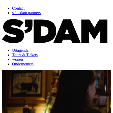
Contact
schiedam partners
Uitagenda
Tours & Tickets
wonen
Ondernemers