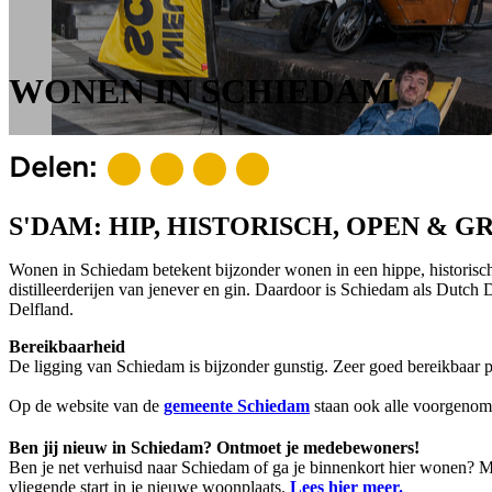
WONEN IN SCHIEDAM
Delen:
S'DAM: HIP, HISTORISCH, OPEN & G
Wonen in Schiedam betekent bijzonder wonen in een hippe, historisch
distilleerderijen van jenever en gin. Daardoor is Schiedam als Dutch D
Delfland.
Bereikbaarheid
De ligging van Schiedam is bijzonder gunstig. Zeer goed bereikbaar pe
Op de website van de
gemeente Schiedam
staan ook alle voorgenom
Ben jij nieuw in Schiedam? Ontmoet je medebewoners!
Ben je net verhuisd naar Schiedam of ga je binnenkort hier wonen?
vliegende start in je nieuwe woonplaats.
Lees hier meer.