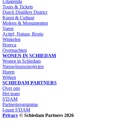
Uitagenda
Tours & Tickets
Dutch Distillers District
Kunst & Cultuur
Molens & Monumenten
Varen
Actief, Natuur, Regio
Winkelen
Horeca
Overnachten
WONEN IN SCHIEDAM
Wonen in Schiedam
Nieuwbouwprojecten
Huren
Wijken
SCHIEDAM PARTNERS
Over ons
Het team
S'DAM
Partnerprogramma
I-punt S'DAM
Privacy
© Schiedam Partners 2026