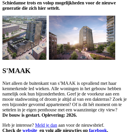
Schiedamse trots en volop mogelijkheden voor de nieuwe
generatie die zich hier settelt.
S'MAAK
Niet alleen de buitenkant van s’MAAK is opvallend met haar
kenmerkende led wieken. Alle woningen in het gebouw hebben
namelijk ook hun bijzonderheden. Geef je de voorkeur aan een
mooie stadswoning of droom je altijd al van een dakterras? Zoek je
een bijzonder gevormd appartement? Of is dit hét moment om te
settelen in je eigen penthouse met een waanzinnige city view?
De bouw is gestart. Oplevering: 2026.
Heb je interesse?
Meld je dan
aan voor de nieuwsbrief.
Check de
website
en volg alle nieuwtjes op
facebook
.