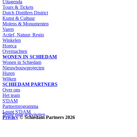
Uitagenda
Tours & Tickets
Dutch Distillers District
Kunst & Cultuur
Molens & Monumenten
Varen
Actief, Natuur, Regio
Winkelen
Horeca
Overnachten
WONEN IN SCHIEDAM
Wonen in Schiedam
Nieuwbouwprojecten
Huren
Wijken
SCHIEDAM PARTNERS
Over ons
Het team
S'DAM
Partnerprogramma
I-punt S'DAM
Terug naar activiteiten
Privacy
© Schiedam Partners 2026