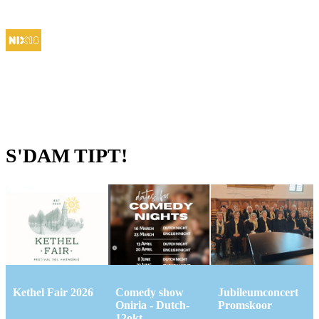
S'DAM TIPT!
Kethel Fair 2026
Comedy show
Jubileumconcert
Oniria - Dutch-
Promskoor
12okt