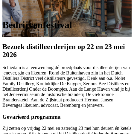
Bedrijvenfestival
Bezoek distilleerderijen op 22 en 23 mei
2026
Schiedam is al eeuwenlang dé broedplaats voor distilleerderijen van
jenever, gin en likeuren. Rond de Buitenhaven zijn in het Dutch
Distillers District veel distillateurs gevestigd. Denk aan o.a. Nolet
Family Distillery, Koninklijke De Kuyper, Serious Bee Distillers en
Distilleerderij Onder de Boompjes. Aan de Lange Haven vind je bij
het Jenevermuseum de historische branderij De Gekroonde
Brandersketel. Aan de Zijlstraat produceert Herman Jansen
Beverages likeuren, advocaat, Berenburg en jenevers.
Gevarieerd programma
Zij zetten op vrijdag 22 mei en zaterdag 23 mei hun deuren én ketels
voor je open. Kijk je ogen uit bij Distilleerderij Onder de Boompjes,