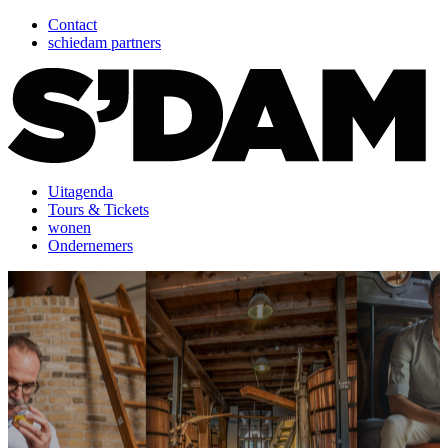
Contact
schiedam partners
Uitagenda
Tours & Tickets
wonen
Ondernemers