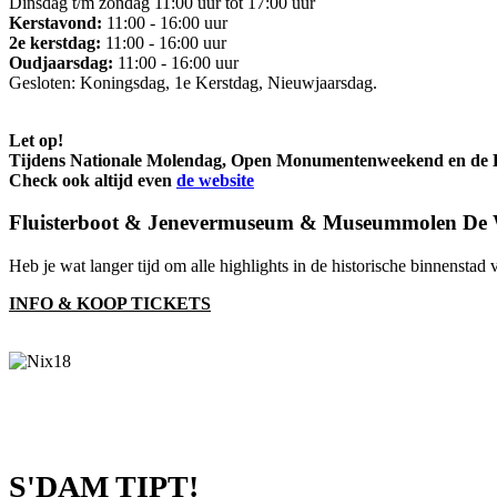
Dinsdag t/m zondag 11:00 uur tot 17:00 uur
Kerstavond:
11:00 - 16:00 uur
2e kerstdag:
11:00 - 16:00 uur
Oudjaarsdag:
11:00 - 16:00 uur
Gesloten: Koningsdag, 1e Kerstdag, Nieuwjaarsdag.
Let op!
Tijdens Nationale Molendag, Open Monumentenweekend en de Bra
Check ook altijd even
de website
Fluisterboot & Jenevermuseum & Museummolen De 
Heb je wat langer tijd om alle highlights in de historische binnenst
INFO & KOOP TICKETS
S'DAM TIPT!