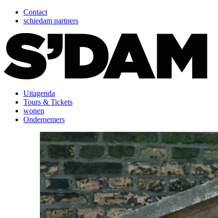
Contact
schiedam partners
Uitagenda
Tours & Tickets
wonen
Ondernemers