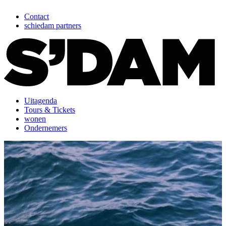
Contact
schiedam partners
Uitagenda
Tours & Tickets
wonen
Ondernemers