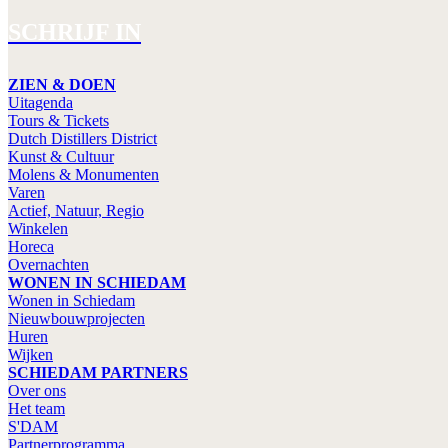
SCHRIJF IN
ZIEN & DOEN
Uitagenda
Tours & Tickets
Dutch Distillers District
Kunst & Cultuur
Molens & Monumenten
Varen
Actief, Natuur, Regio
Winkelen
Horeca
Overnachten
WONEN IN SCHIEDAM
Wonen in Schiedam
Nieuwbouwprojecten
Huren
Wijken
SCHIEDAM PARTNERS
Over ons
Het team
S'DAM
Partnerprogramma