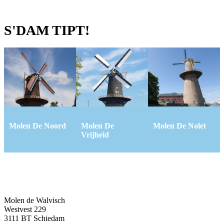
S'DAM TIPT!
Molen De Noord
Molen De
Molen De Nolet
Vrijheid
Molen de Walvisch
Westvest 229
3111 BT Schiedam