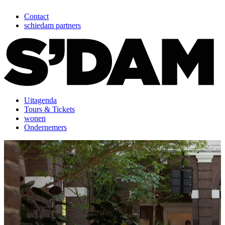
Contact
schiedam partners
Uitagenda
Tours & Tickets
wonen
Ondernemers