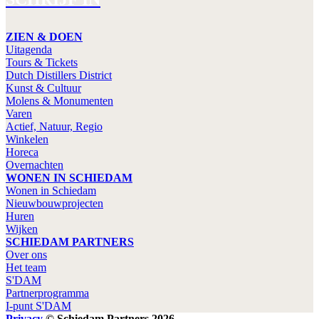
ZIEN & DOEN
Uitagenda
Tours & Tickets
Dutch Distillers District
Kunst & Cultuur
Molens & Monumenten
Varen
Actief, Natuur, Regio
Winkelen
Horeca
Overnachten
WONEN IN SCHIEDAM
Wonen in Schiedam
Nieuwbouwprojecten
Huren
Wijken
SCHIEDAM PARTNERS
Over ons
Het team
S'DAM
Partnerprogramma
I-punt S'DAM
Privacy
© Schiedam Partners 2026