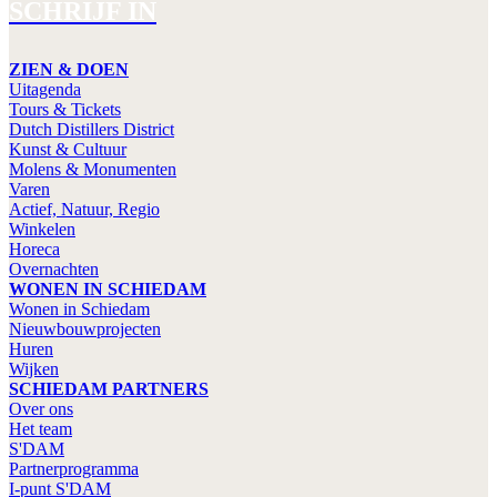
SCHRIJF IN
ZIEN & DOEN
Uitagenda
Tours & Tickets
Dutch Distillers District
Kunst & Cultuur
Molens & Monumenten
Varen
Actief, Natuur, Regio
Winkelen
Horeca
Overnachten
WONEN IN SCHIEDAM
Wonen in Schiedam
Nieuwbouwprojecten
Huren
Wijken
SCHIEDAM PARTNERS
Over ons
Het team
S'DAM
Partnerprogramma
I-punt S'DAM