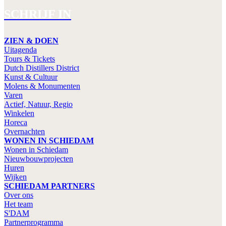
SCHRIJF IN
ZIEN & DOEN
Uitagenda
Tours & Tickets
Dutch Distillers District
Kunst & Cultuur
Molens & Monumenten
Varen
Actief, Natuur, Regio
Winkelen
Horeca
Overnachten
WONEN IN SCHIEDAM
Wonen in Schiedam
Nieuwbouwprojecten
Huren
Wijken
SCHIEDAM PARTNERS
Over ons
Het team
S'DAM
Partnerprogramma