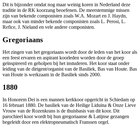
Dit is bijzonder omdat nog maar weinig koren in Nederland deze
traditie in de RK koorzang beoefenen. De meerstemmige missen
zijn van bekende componisten zoals W.A. Mozart en J. Haydn,
maar ook van minder bekende componisten zoals L. Perosi, L.
Refice, J. Nieland en vele andere componisten.
Gregoriaans
Het zingen van het gregoriaans wordt door de leden van het koor als
een feest ervaren en aspirant koorleden worden door de groep
geïnspireerd en geholpen bij het instuderen. Het koor staat onder
leiding van de dirigent/organist van de Basiliek, Bas van Houte. Bas
van Houte is werkzaam in de Basiliek sinds 2000.
1880
In Honorem Dei is een mannen kerkkoor opgericht in Schiedam op
16 februari 1880. De basiliek van de Heilige Liduina & Onze Lieve
Vrouw van de Rozenkrans is de thuisbasis van dit koor. Dit
parochieel koor wordt bij hun gregoriaanse & Latijnse gezangen
begeleidt door een elektropneumatisch Franssen orgel.