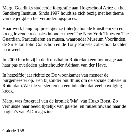
Margi Geerlinks studeerde fotografie aan Hogeschool Artez en het
Sandberg Instituut. Sinds 1997 houdt ze zich bezig met het thema
van de jeugd en het verouderingsproces.
Haar werk hangt op prestigieuze (inter)nationale kunstbeurzen en
kreeg lovende recensies in onder meer The New York Times en The
Guardian. Particulieren en musea, waaronder Museum Voorlinden,
de Sir Elton John Collection en de Tony Podesta collection kochten
haar werk.
In 2009 bracht zij in de Kunsthal in Rotterdam een hommage aan
haar pas overleden galeriehouder Adriaan van der Have.
In hetzelfde jaar richtte ze De woonkamer van meneer de
burgemeester op. Een bijzonder buurthuis om de sociale cohesie in
Rotterdam-West te versterken en een initiatief dat veel navolging
kreeg.
Margi was fotograaf van de kroniek 'Ma' van Hugo Borst. Zo
verhuisde haar beeld tijdelijk van galerie- en museumwand naar de
pagina’s van AD magazine.
Galerie 158