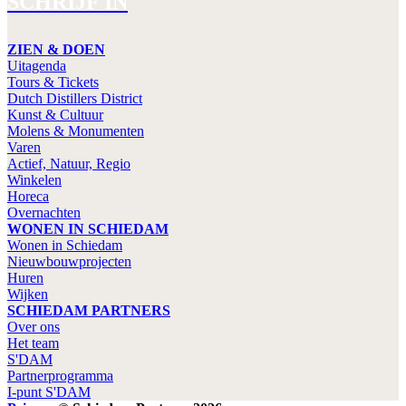
SCHRIJF IN
ZIEN & DOEN
Uitagenda
Tours & Tickets
Dutch Distillers District
Kunst & Cultuur
Molens & Monumenten
Varen
Actief, Natuur, Regio
Winkelen
Horeca
Overnachten
WONEN IN SCHIEDAM
Wonen in Schiedam
Nieuwbouwprojecten
Huren
Wijken
SCHIEDAM PARTNERS
Over ons
Het team
S'DAM
Partnerprogramma
I-punt S'DAM