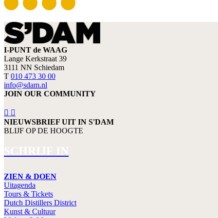
I-PUNT de WAAG
Lange Kerkstraat 39
3111 NN Schiedam
T
010 473 30 00
info@sdam.nl
JOIN OUR COMMUNITY
NIEUWSBRIEF UIT IN S'DAM
BLIJF OP DE HOOGTE
SCHRIJF IN
ZIEN & DOEN
Uitagenda
Tours & Tickets
Dutch Distillers District
Kunst & Cultuur