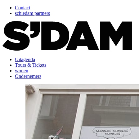
Contact
schiedam partners
Uitagenda
Tours & Tickets
wonen
Ondernemers