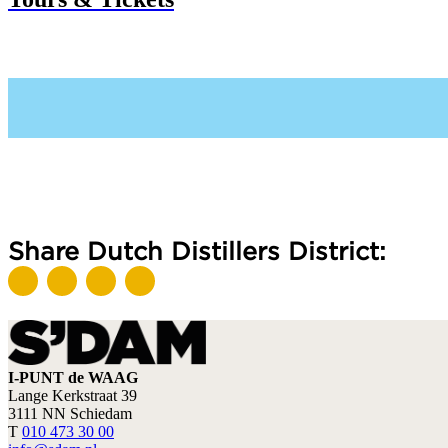
Share Dutch Distillers District:
I-PUNT de WAAG
Lange Kerkstraat 39
3111 NN Schiedam
T
010 473 30 00