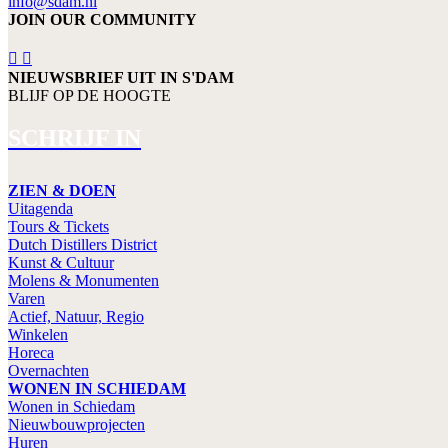
info@sdam.nl
JOIN OUR COMMUNITY
NIEUWSBRIEF UIT IN S'DAM
BLIJF OP DE HOOGTE
SCHRIJF IN
ZIEN & DOEN
Uitagenda
Tours & Tickets
Dutch Distillers District
Kunst & Cultuur
Molens & Monumenten
Varen
Actief, Natuur, Regio
Winkelen
Horeca
Overnachten
WONEN IN SCHIEDAM
Wonen in Schiedam
Nieuwbouwprojecten
Huren