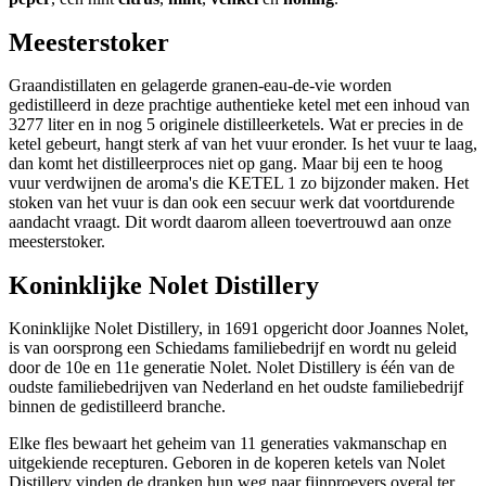
Meesterstoker
Graandistillaten en gelagerde granen-eau-de-vie worden
gedistilleerd in deze prachtige authentieke ketel met een inhoud van
3277 liter en in nog 5 originele distilleerketels. Wat er precies in de
ketel gebeurt, hangt sterk af van het vuur eronder. Is het vuur te laag,
dan komt het distilleerproces niet op gang. Maar bij een te hoog
vuur verdwijnen de aroma's die KETEL 1 zo bijzonder maken. Het
stoken van het vuur is dan ook een secuur werk dat voortdurende
aandacht vraagt. Dit wordt daarom alleen toevertrouwd aan onze
meesterstoker.
Koninklijke Nolet Distillery
Koninklijke Nolet Distillery, in 1691 opgericht door Joannes Nolet,
is van oorsprong een Schiedams familiebedrijf en wordt nu geleid
door de 10e en 11e generatie Nolet. Nolet Distillery is één van de
oudste familiebedrijven van Nederland en het oudste familiebedrijf
binnen de gedistilleerd branche.
Elke fles bewaart het geheim van 11 generaties vakmanschap en
uitgekiende recepturen. Geboren in de koperen ketels van Nolet
Distillery vinden de dranken hun weg naar fijnproevers overal ter