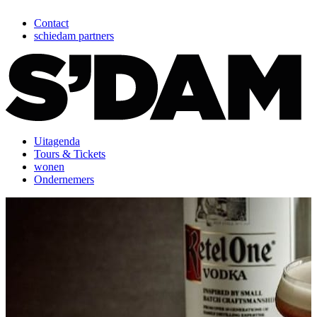
Contact
schiedam partners
Uitagenda
Tours & Tickets
wonen
Ondernemers