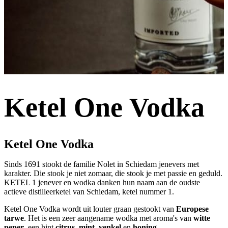
Ketel One Vodka
Ketel One Vodka
Sinds 1691 stookt de familie Nolet in Schiedam jenevers met
karakter. Die stook je niet zomaar, die stook je met passie en geduld.
KETEL 1 jenever en wodka danken hun naam aan de oudste
actieve distilleerketel van Schiedam, ketel nummer 1.
Ketel One Vodka wordt uit louter graan gestookt van
Europese
tarwe
. Het is een zeer aangename wodka met aroma's van
witte
peper
, een hint
citrus
,
mint
,
venkel
en
honing
.