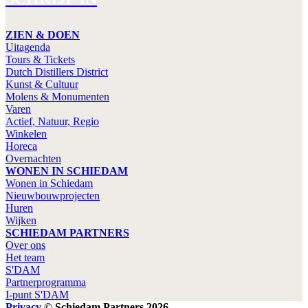
ZIEN & DOEN
Uitagenda
Tours & Tickets
Dutch Distillers District
Kunst & Cultuur
Molens & Monumenten
Varen
Actief, Natuur, Regio
Winkelen
Horeca
Overnachten
WONEN IN SCHIEDAM
Wonen in Schiedam
Nieuwbouwprojecten
Huren
Wijken
SCHIEDAM PARTNERS
Over ons
Het team
S'DAM
Partnerprogramma
I-punt S'DAM
Privacy
© Schiedam Partners 2026