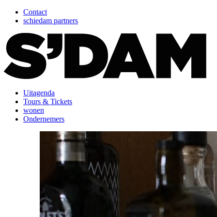
Contact
schiedam partners
Uitagenda
Tours & Tickets
wonen
Ondernemers