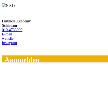
Distillers Academy
Schiedam
010-4733000
E-mail
website
Instagram
Aanmelden