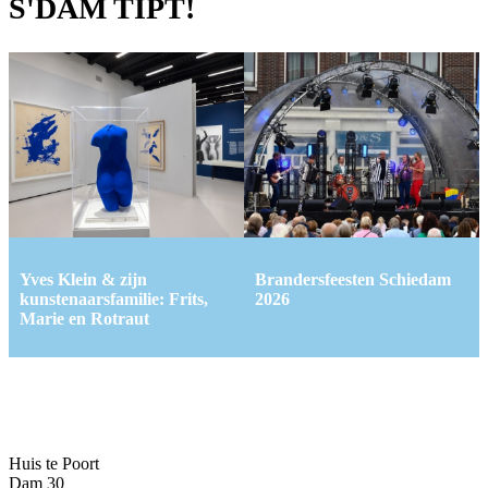
S'DAM TIPT!
Yves Klein & zijn
Brandersfeesten Schiedam
kunstenaarsfamilie: Frits,
2026
Marie en Rotraut
Huis te Poort
Dam 30