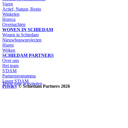
Varen
Actief, Natuur, Regio
Winkelen
Horeca
Overnachten
WONEN IN SCHIEDAM
Wonen in Schiedam
Nieuwbouwprojecten
Huren
Wijken
SCHIEDAM PARTNERS
Over ons
Het team
S'DAM
Partnerprogramma
I-punt S'DAM
Terug naar activiteiten
Privacy
© Schiedam Partners 2026