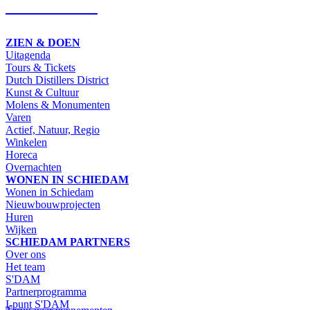
SCHRIJF IN
ZIEN & DOEN
Uitagenda
Tours & Tickets
Dutch Distillers District
Kunst & Cultuur
Molens & Monumenten
Varen
Actief, Natuur, Regio
Winkelen
Horeca
Overnachten
WONEN IN SCHIEDAM
Wonen in Schiedam
Nieuwbouwprojecten
Huren
Wijken
SCHIEDAM PARTNERS
Over ons
Het team
S'DAM
Partnerprogramma
I-punt S'DAM