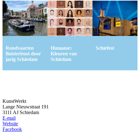
Rondvaarten
Humanæ:
Schiefest
fluisterboot door
Kleuren van
jarig Schiedam
Schiedam
KunstWerkt
Lange Nieuwstraat 191
3111 AJ Schiedam
E-mail
Website
Facebook