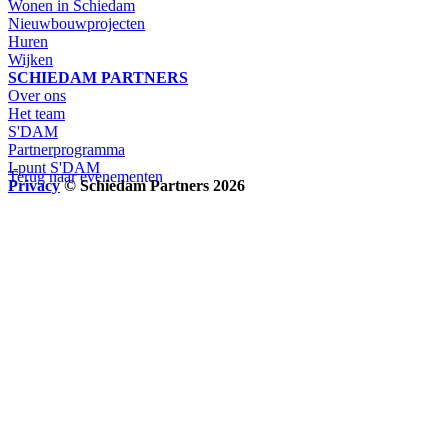
Wonen in Schiedam
Nieuwbouwprojecten
Huren
Wijken
SCHIEDAM PARTNERS
Over ons
Het team
S'DAM
Partnerprogramma
I-punt S'DAM
Terug naar evenementen
Privacy
© Schiedam Partners 2026