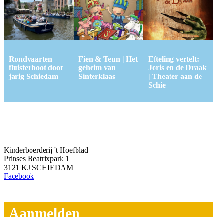
Rondvaarten
Fien & Teun | Het
Efteling vertelt:
fluisterboot door
geheim van
Joris en de Draak
jarig Schiedam
Sinterklaas
| Theater aan de
Schie
Kinderboerderij 't Hoefblad
Prinses Beatrixpark 1
3121 KJ SCHIEDAM
Facebook
Aanmelden