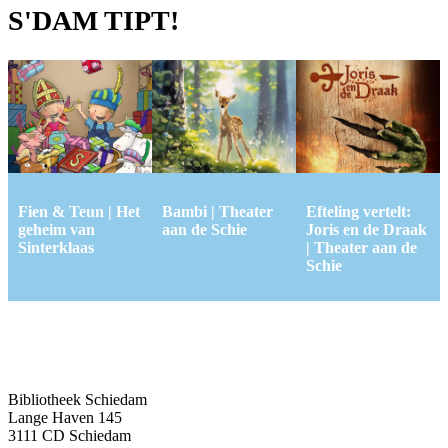
S'DAM TIPT!
Fien & Teun | Het
Bambi | Theater
Efteling vertelt:
geheim van
aan de Schie
Joris en de Draak
Sinterklaas
| Theater aan de
Schie
Bibliotheek Schiedam
Lange Haven 145
3111 CD Schiedam