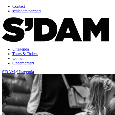
Contact
schiedam partners
Uitagenda
Tours & Tickets
wonen
Ondernemers
S'DAM
>
Uitagenda