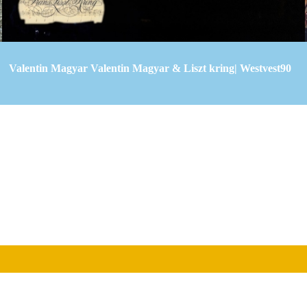
Valentin Magyar Valentin Magyar & Liszt kring| Westvest90