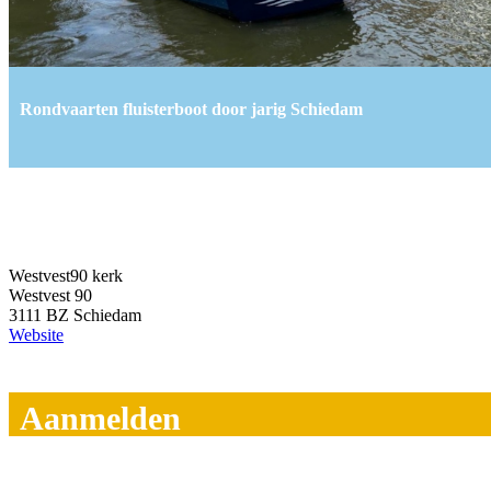
Rondvaarten fluisterboot door jarig Schiedam
Westvest90 kerk
Westvest 90
3111 BZ Schiedam
Website
Aanmelden