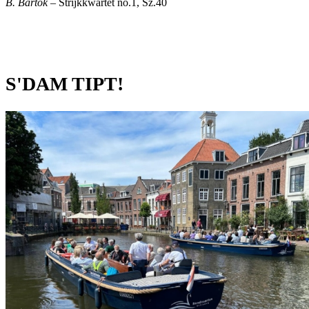
B. Bartók –
Strijkkwartet no.1, Sz.40
S'DAM TIPT!