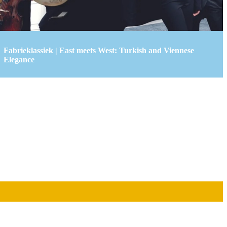
Fabrieklassiek | East meets West: Turkish and Viennese
Elegance