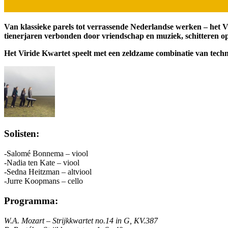
Van klassieke parels tot verrassende Nederlandse werken – het Vi
tienerjaren verbonden door vriendschap en muziek, schitteren op 
Het Viride Kwartet speelt met een zeldzame combinatie van techni
Solisten:
-Salomé Bonnema – viool
-Nadia ten Kate – viool
-Sedna Heitzman – altviool
-Jurre Koopmans – cello
Programma:
W.A. Mozart – Strijkkwartet no.14 in G, KV.387