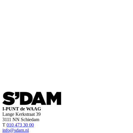
I-PUNT de WAAG
Lange Kerkstraat 39
3111 NN Schiedam
T
010 473 30 00
info@sdam.nl