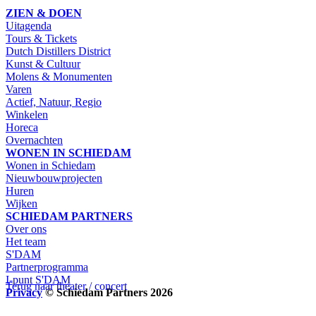
ZIEN & DOEN
Uitagenda
Tours & Tickets
Dutch Distillers District
Kunst & Cultuur
Molens & Monumenten
Varen
Actief, Natuur, Regio
Winkelen
Horeca
Overnachten
WONEN IN SCHIEDAM
Wonen in Schiedam
Nieuwbouwprojecten
Huren
Wijken
SCHIEDAM PARTNERS
Over ons
Het team
S'DAM
Partnerprogramma
I-punt S'DAM
Terug naar theater / concert
Privacy
© Schiedam Partners 2026