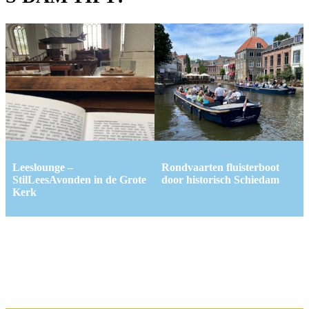
Leeslounge –
Rondvaarten fluisterboot
StilLeesAvonden in de Grote
door historisch Schiedam
Kerk