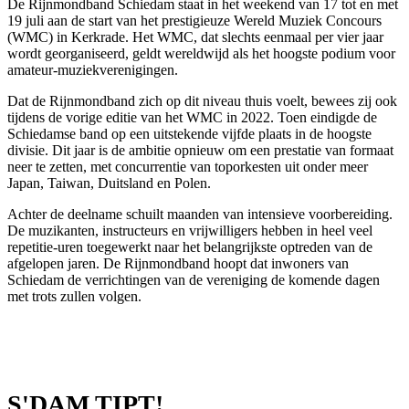
De Rijnmondband Schiedam staat in het weekend van 17 tot en met
19 juli aan de start van het prestigieuze Wereld Muziek Concours
(WMC) in Kerkrade. Het WMC, dat slechts eenmaal per vier jaar
wordt georganiseerd, geldt wereldwijd als het hoogste podium voor
amateur-muziekverenigingen.
Dat de Rijnmondband zich op dit niveau thuis voelt, bewees zij ook
tijdens de vorige editie van het WMC in 2022. Toen eindigde de
Schiedamse band op een uitstekende vijfde plaats in de hoogste
divisie. Dit jaar is de ambitie opnieuw om een prestatie van formaat
neer te zetten, met concurrentie van toporkesten uit onder meer
Japan, Taiwan, Duitsland en Polen.
Achter de deelname schuilt maanden van intensieve voorbereiding.
De muzikanten, instructeurs en vrijwilligers hebben in heel veel
repetitie-uren toegewerkt naar het belangrijkste optreden van de
afgelopen jaren. De Rijnmondband hoopt dat inwoners van
Schiedam de verrichtingen van de vereniging de komende dagen
met trots zullen volgen.
S'DAM TIPT!