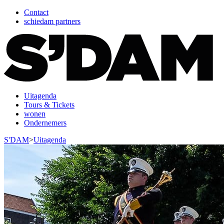
Contact
schiedam partners
Uitagenda
Tours & Tickets
wonen
Ondernemers
S'DAM
>
Uitagenda