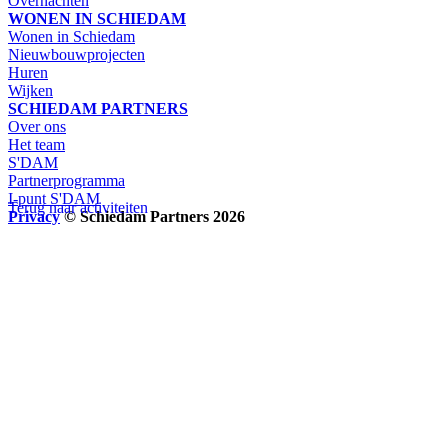
Overnachten
WONEN IN SCHIEDAM
Wonen in Schiedam
Nieuwbouwprojecten
Huren
Wijken
SCHIEDAM PARTNERS
Over ons
Het team
S'DAM
Partnerprogramma
I-punt S'DAM
Terug naar activiteiten
Privacy
© Schiedam Partners 2026