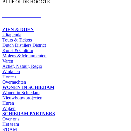
BLIJF OP DE HOOGTE
SCHRIJF IN
ZIEN & DOEN
Uitagenda
Tours & Tickets
Dutch Distillers District
Kunst & Cultuur
Molens & Monumenten
Varen
Actief, Natuur, Regio
Winkelen
Horeca
Overnachten
WONEN IN SCHIEDAM
Wonen in Schiedam
Nieuwbouwprojecten
Huren
Wijken
SCHIEDAM PARTNERS
Over ons
Het team
S'DAM