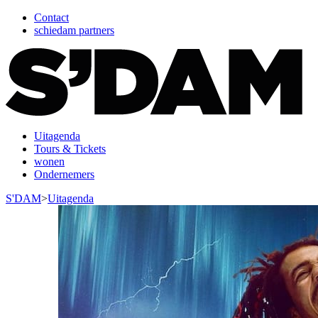
Contact
schiedam partners
Uitagenda
Tours & Tickets
wonen
Ondernemers
S'DAM
>
Uitagenda