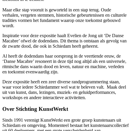
Maar elke stap vooruit is geworteld in een stap terug. Oude
verhalen, vergeten stemmen, historische gebeurtenissen en culturele
tradities vormen het fundament waarop onze toekomst gebouwd
wordt.
Inspiratie voor deze expositie haalt Evelien de Jong uit ‘De Danse
Macabre’ ofwel de dodendans. Dit thema is ontstaan als gevolg van
de zwarte dood, die ook in Schiedam heeft geheerst.
Al heeft de dodendans haar oorsprong in de veertiende eeuw, de
‘Danse Macabre’ resoneert in deze tijd nog altijd als een universele,
ritmische dans waarin dood en leven, natuur en machine, verleden
en toekomst evenwaardig zijn.
Deze expositie heeft een zeer diverse randprogrammering staan,
waar voor iedere Schiedammer wel wat te beleven valt. Maak deel
uit van kunst, dans, lezingen, muziek- en geluidperformances,
workshops en andere interactieve activiteiten.
Over Stichting KunstWerkt
Sinds 1991 verenigt KunstWerkt een grote groep kunstenaars uit
Schiedam en omgeving. Momenteel bestaat het kunstenaarscollectief
uit 60 deelnemers, met een grote verscheidenheid aan