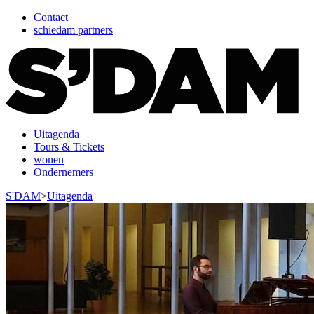
Contact
schiedam partners
Uitagenda
Tours & Tickets
wonen
Ondernemers
S'DAM
>
Uitagenda