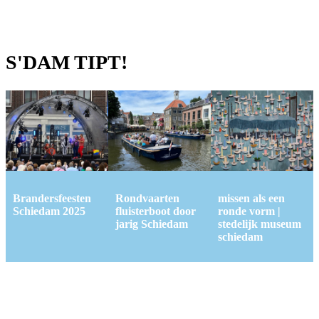
S'DAM TIPT!
Brandersfeesten
Rondvaarten
missen als een
Schiedam 2025
fluisterboot door
ronde vorm |
jarig Schiedam
stedelijk museum
schiedam