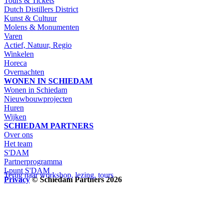
Tours & Tickets
Dutch Distillers District
Kunst & Cultuur
Molens & Monumenten
Varen
Actief, Natuur, Regio
Winkelen
Horeca
Overnachten
WONEN IN SCHIEDAM
Wonen in Schiedam
Nieuwbouwprojecten
Huren
Wijken
SCHIEDAM PARTNERS
Over ons
Het team
S'DAM
Partnerprogramma
I-punt S'DAM
Terug naar workshop, lezing, tours
Privacy
© Schiedam Partners 2026